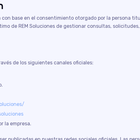
n
za con base en el consentimiento otorgado por la persona tit
ítimo de REM Soluciones de gestionar consultas, solicitudes
vés de los siguientes canales oficiales:
o.
luciones/
oluciones
or la empresa.
ser publicadas en nuestras redes sociales oficiales. Las per