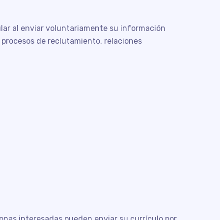
ular al enviar voluntariamente su información
, procesos de reclutamiento, relaciones
sonas interesadas pueden enviar su currículo por